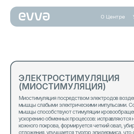
О Центре
Услуги
ЭЛЕКТРОСТИМУЛЯЦИЯ
(МИОСТИМУЛЯЦИЯ)
Миостимуляция посредством электродов воздействуе
мышцы слабыми электрическими импульсами. Сокраща
мышцы способствуют стимуляции кровообращения и в
ускорению обменных процессов: исправляются недост
кожного покрова, формируется четкий овал, убираютс
отложения, улучшается тургор эпидермиса, что способ
омоложению.