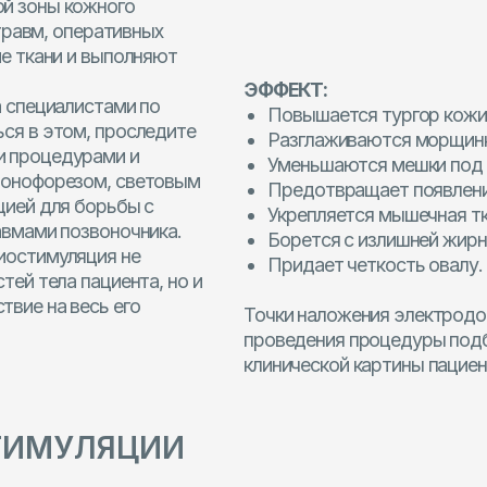
том, проследите
Разглаживаются морщинки;
едурами и
Уменьшаются мешки под глазами,
резом, световым
Предотвращает появление «второго» 
ля борьбы с
Укрепляется мышечная ткань;
 позвоночника.
Борется с излишней жирностью и возр
уляция не
Придает четкость овалу.
а пациента, но и
 весь его
Точки наложения электродов и интенсивн
проведения процедуры подбирается косм
клинической картины пациента.
УЛЯЦИИ