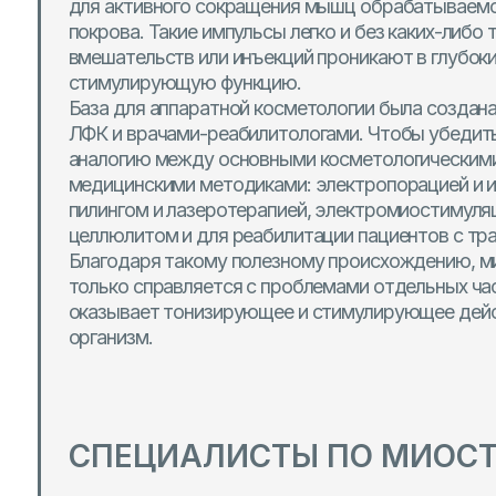
ЛФК и врачами-реабилитологами. Чтобы убедиться в э
аналогию между основными косметологическими проц
медицинскими методиками: электропорацией и ионофо
пилингом и лазеротерапией, электромиостимуляцией д
целлюлитом и для реабилитации пациентов с травмами
Благодаря такому полезному происхождению, миостим
только справляется с проблемами отдельных частей тел
оказывает тонизирующее и стимулирующее действие на
организм.
СПЕЦИАЛИСТЫ ПО МИОСТИМ