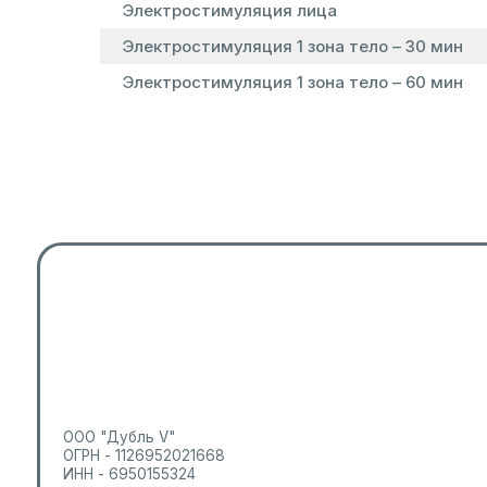
Электростимуляция лица
Электростимуляция 1 зона тело – 30 мин
Электростимуляция 1 зона тело – 60 мин
ООО "Дубль V"
ОГРН - 1126952021668
ИНН - 6950155324
ООО «ДУБЛЬ V» Лицензия № ЛО41-01186-69/00303212
2004 - 2026 | EVVA Esthetic — косметологический центр©