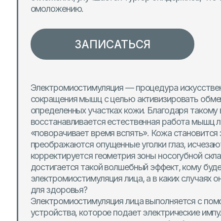
ЗАПИСАТЬСЯ
Электромиостимуляция — процедура искусственной с
сокращения мышц с целью активизировать обменные п
определенных участках кожи. Благодаря такому возде
восстанавливается естественная работа мышц лица, чт
«поворачивает время вспять». Кожа становится заметн
преображаются опущенные уголки глаз, исчезают мор
корректируется геометрия зоны носогубной складки. За
достигается такой волшебный эффект, кому будет поле
электромиостимуляция лица, а в каких случаях она мож
для здоровья?
Электромиостимуляция лица выполняется с помощью с
устройства, которое подает электрические импульсы 
для активного сокращения мышц обрабатываемой зоны
покрова. Такие импульсы легко и без каких-либо травм,
вмешательств или инъекций проникают в глубокие ткан
стимулирующую функцию.
База для аппаратной косметологии была создана специ