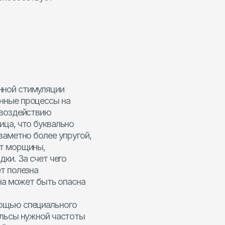
тимуляции
роцессы на
йствию
о буквально
о более упругой,
щины,
 счет чего
зна
ет быть опасна
пециального
нужной частоты
 кожного
 оперативных
и и выполняют
ЭФФЕКТ:
алистами по
Повышается тургор кожи;