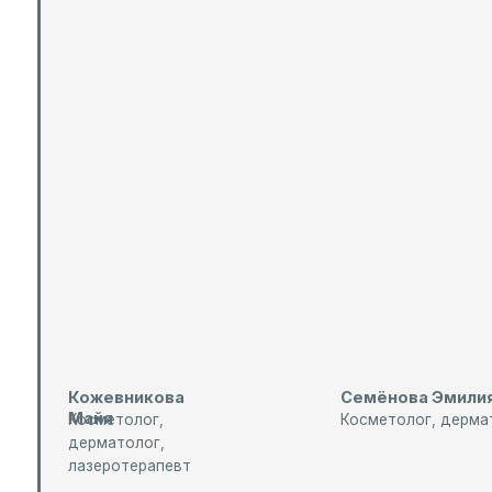
Кожевникова
Семёнова Эмилия
Майя
Косметолог,
Косметолог, дерматолог
дерматолог,
лазеротерапевт
З