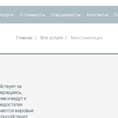
Стоимость
Специалисты
Контакты
Пациентам
Главная
/
Все услуги
/
Миостимуляция
т на
ясь,
едут к
атки
я жировые
ствует