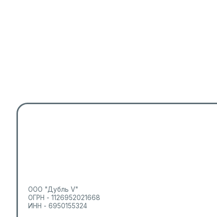
ООО "Дубль V"
ОГРН - 1126952021668
ИНН - 6950155324
ООО «ДУБЛЬ V» Лицензия № ЛО41-01186-69/00303212
2004 - 2026 | EVVA Esthetic — косметологический центр©